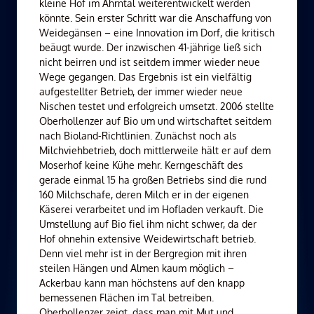
kleine Hof im Ahrntal weiterentwickelt werden
könnte. Sein erster Schritt war die Anschaffung von
Weidegänsen – eine Innovation im Dorf, die kritisch
beäugt wurde. Der inzwischen 41-jährige ließ sich
nicht beirren und ist seitdem immer wieder neue
Wege gegangen. Das Ergebnis ist ein vielfältig
aufgestellter Betrieb, der immer wieder neue
Nischen testet und erfolgreich umsetzt. 2006 stellte
Oberhollenzer auf Bio um und wirtschaftet seitdem
nach Bioland-Richtlinien. Zunächst noch als
Milchviehbetrieb, doch mittlerweile hält er auf dem
Moserhof keine Kühe mehr. Kerngeschäft des
gerade einmal 15 ha großen Betriebs sind die rund
160 Milchschafe, deren Milch er in der eigenen
Käserei verarbeitet und im Hofladen verkauft. Die
Umstellung auf Bio fiel ihm nicht schwer, da der
Hof ohnehin extensive Weidewirtschaft betrieb.
Denn viel mehr ist in der Bergregion mit ihren
steilen Hängen und Almen kaum möglich –
Ackerbau kann man höchstens auf den knapp
bemessenen Flächen im Tal betreiben.
Oberhollenzer zeigt, dass man mit Mut und