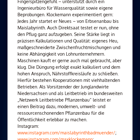
Fingerspitzengefühl – unterstützt durch ein
Ingenieurbüro für Wasserqualität sowie eigene
Beprobungen. Klockemann experimentiert gern:
Jedes Jahr startet er Neues – von Erbsenanbau bis
Maislabyrinth. Auch Direktsaat testet er nun, ohne
den Pflug ganz aufzugeben. Seine Stärke liegt in
präzisen Kalkulationen und Qualität: eigenes Heu,
maßgeschneiderte Zwischenfruchtmischungen und
keine Abhängigkeit von Lohnunternehmern.
Maschinen kauft er gerne auch mal gebraucht, aber
klug. Die Düngung erfolgt exakt kalkuliert und dem
hohen Anspruch, Nährstoffkreisläufe zu schließen.
Hierfür bestehen Kooperationen mit viehhaltenden
Betrieben. Als Vorsitzender der Junglandwirte
Niedersachsen und als Leitbetrieb im bundesweiten
„Netzwerk Leitbetriebe Pflanzenbau“ leistet er
einen Beitrag dazu, modernen, umwelt- und
ressourcenschonenden Pflanzenbau für die
Öffentlichkeit erlebbar zu machen.
Instagram:
www.instagram.com/maislabyrinthbadmuender/
;
www.instagram.com/maxklockemann
;