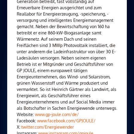
Generation betreibt, fast vollständig auf
Erneuerbare Energien ausgerichtet und zum
Reallabor für Energieerzeugung, -speicherung, -
versorgung und intelligentes Energiemanagement
gemacht. Neben der Bewirtschaftung von 160 ha
betreibt er eine 860-kW-Biogasanlage samt
Wärmenetz. Auf seinem Dach und seinen
Freiflächen sind 3 MWp Photovoltaik installiert, die
unter anderem die Ladeinfrastruktur von über 30 E-
Ladesäulen versorgen. Neben seinem eigenen
Betrieb ist er Mitgründer und Geschäftsführer von
GP JOULE, einem europaweit tätigen
Energieunternehmen, das Wind- und Solarstrom,
grünen Wasserstoff und Wärme produziert und
vermarktet. So ist Heinrich Gärtner als Landwirt, als
Energiewirt, als Geschäftsführer eines
Energieunternehmens und auf Social Media immer
als Botschafter in Sachen Energiewende unterwegs.
Website:
www.gp-joule.com/de/
Facebook:
www.facebook.com/GPJOULE/
X:
twitter.com/Energiewender
Instagram:
www.instagram.com/gpjoule