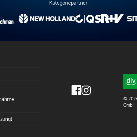
Kategoriepartner
lnahme
© 2026
GmbH
tzung)