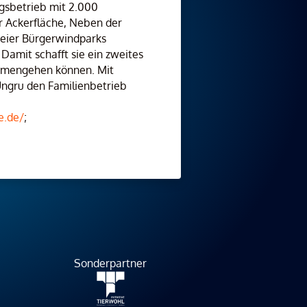
gsbetrieb mit 2.000
ar Ackerfläche, Neben der
weier Bürgerwindparks
amit schafft sie ein zweites
ammengehen können. Mit
Ungru den Familienbetrieb
e.de/
;
Sonderpartner