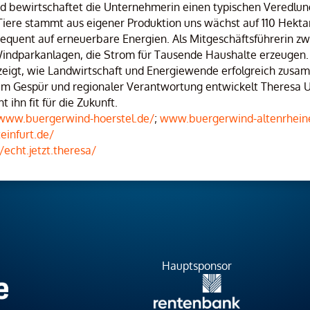
d bewirtschaftet die Unternehmerin einen typischen Veredlun
 Tiere stammt aus eigener Produktion uns wächst auf 110 Hekt
sequent auf erneuerbare Energien. Als Mitgeschäftsführerin z
indparkanlagen, die Strom für Tausende Haushalte erzeugen. D
 zeigt, wie Landwirtschaft und Energiewende erfolgreich zus
chem Gespür und regionaler Verantwortung entwickelt Theresa 
 ihn fit für die Zukunft.
www.buergerwind-hoerstel.de/
;
www.buergerwind-altenrhein
infurt.de/
cht.jetzt.theresa/
Hauptsponsor