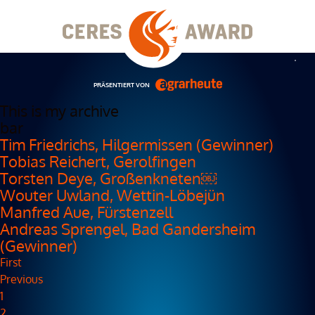
Skip
to
content
Men
PRÄSENTIERT VON
This is my archive
bar
Tim Friedrichs, Hilgermissen (Gewinner)
Tobias Reichert, Gerolfingen
Torsten Deye, Großenkneten￼
Wouter Uwland, Wettin-Löbejün
Manfred Aue, Fürstenzell
Andreas Sprengel, Bad Gandersheim
(Gewinner)
First
Previous
1
2